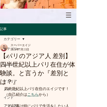
記事
カテゴリー
スーパーエイジ
カテゴリー
2024年7月23日
【パリのアジア人 差別】
パリ
四半世紀以上パリ在住が体
ローマ
験談。と言うか『差別と
ネコ
は？』
イタリア
四半世紀以上パリ在住のエイジです！
メキシコ
（自己紹介は
こちら
から）
インド
フランス
この記事は特にパリで生活をしたい人