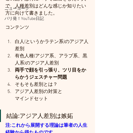
で、人種差別はどんな感じか知りたい
ニューヨーク
方に向けて書きました。
パリ発！YouTube日記
コンテンツ
白人(というかラテン系)のアジア人
差別
有色人種(アジア系、アラブ系、黒
人系)のアジア人差別
両手で顔を引っ張り、ツリ目をか
らかうジェスチャー問題
そもそも差別とは？
アジア人差別の対策と
マインドセット
結論:アジア人差別は嫉妬
注:これから展開する理論は筆者の人生
経験から得たものです。