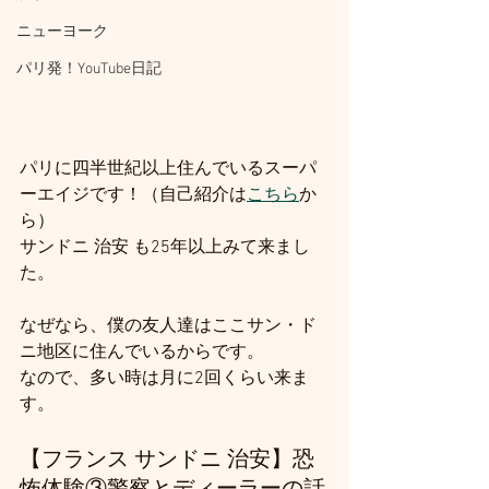
ニューヨーク
パリ発！YouTube日記
パリに四半世紀以上住んでいるスーパ
ーエイジです！（自己紹介は
こちら
か
ら）
サンドニ 治安 も25年以上みて来まし
た。
なぜなら、僕の友人達はここサン・ド
ニ地区に住んでいるからです。
なので、多い時は月に2回くらい来ま
す。
【フランス サンドニ 治安】恐
怖体験③警察とディーラーの話