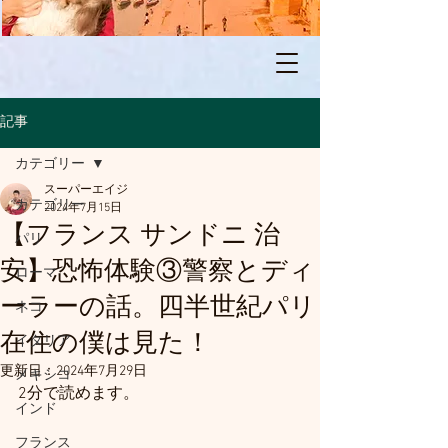
記事
カテゴリー
スーパーエイジ
カテゴリー
2024年7月15日
【フランス サンドニ 治
パリ
安】恐怖体験③警察とディ
ローマ
ーラーの話。四半世紀パリ
ネコ
在住の僕は見た！
イタリア
更新日：
2024年7月29日
メキシコ
2分で読めます。
インド
フランス