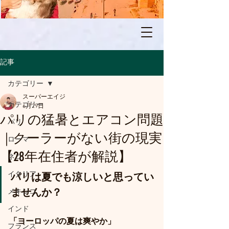
記事
カテゴリー
スーパーエイジ
カテゴリー
6月29日
パリの猛暑とエアコン問題
パリ
｜クーラーがない街の現実
ローマ
【28年在住者が解説】
ネコ
イタリア
パリは夏でも涼しいと思ってい
ませんか？
メキシコ
インド
「ヨーロッパの夏は爽やか」
フランス