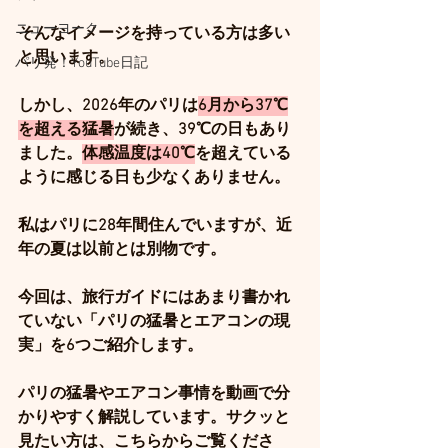
ニューヨーク
そんなイメージを持っている方は多い
と思います。
パリ発！YouTube日記
しかし、2026年のパリは
6月から37℃
を超える猛暑
が続き、39℃の日もあり
ました。
体感温度は40℃
を超えている
ように感じる日も少なくありません。
私はパリに28年間住んでいますが、近
年の夏は以前とは別物です。
今回は、旅行ガイドにはあまり書かれ
ていない「パリの猛暑とエアコンの現
実」を6つご紹介します。
パリの猛暑やエアコン事情を動画で分
かりやすく解説しています。サクッと
見たい方は、こちらからご覧くださ