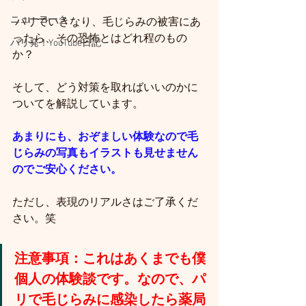
ニューヨーク
 パリでいきなり、毛じらみの被害にあ
ったら、その恐怖とはどれ程のもの
パリ発！YouTube日記
か？
そして、どう対策を取ればいいのかに
ついてを解説しています。
あまりにも、おぞましい体験なので毛
じらみの写真もイラストも見せません
のでご安心ください。
ただし、表現のリアルさはご了承くだ
さい。笑
注意事項：これはあくまでも僕
個人の体験談です。なので、パ
リで毛じらみに感染したら薬局