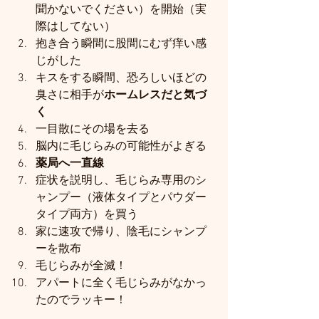
聞かないでください）を開始（実
際はしてない）
抱き合う瞬間に股間にむず痒い感
じがした
キスをする瞬間、恐ろしいほどの
臭さに相手が
ホームレスだと気づ
く
一目散にその場を去る
脳内に毛じらみの可能性がよぎる
薬局へ一直線
症状を説明し、毛じらみ専用のシ
ャンプー（液体タイプとパウダー
タイプ両方）を買う
家に速攻で帰り、陰毛にシャンプ
ーを散布
毛じらみが全滅！
アパートに全く毛じらみがなかっ
たのでラッキー！