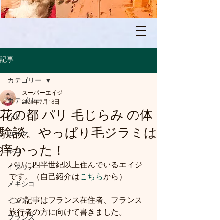
記事
カテゴリー
スーパーエイジ
カテゴリー
2024年7月18日
花の都 パリ 毛じらみ の体
パリ
験談。やっぱり毛ジラミは
ローマ
痒かった！
ネコ
パリに四半世紀以上住んでいるエイジ
イタリア
です。（自己紹介は
こちら
から）
メキシコ
この記事はフランス在住者、フランス
インド
旅行者の方に向けて書きました。
フランス