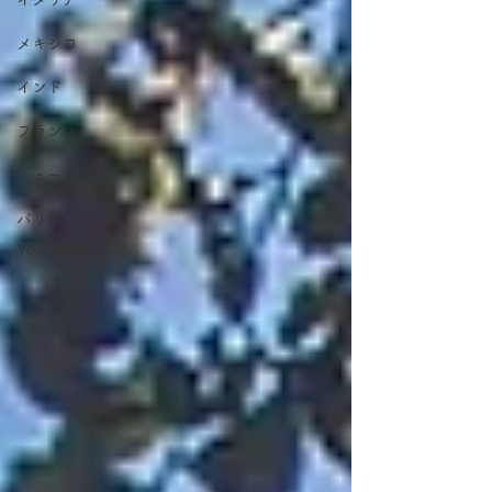
メキシコ
インド
フランス
ニューヨーク
パリ発！
YouTube日記